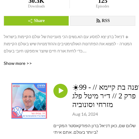
30.3K
125
Downloads
Episodes
Share
RSS
דניאל ברון יצא למסע עם הא.נשים הכי מעניינות של עולם הקיימות בישראל ☀️

המטרה - למצוא את הפתרונות האולטימטיבים וההזדמנויות שיש בעולם הקיימות 
כדי לחיות אורח חיים שיוצר אימפקט חיובי בעולם.

Show more >>
👊 קיימות היא תפיסה הוליסטית שניתנת ליישום בכל תחום. בפודקאסט אחשוף 
את האלטרנטיבות הקיימות לאורח חיים בר קיימא ע״ שיחה עם הא.נשים 
המובילים מעולמות הכלכלה, חברה, סביבה, טכנולוגיה, אמנות, עסקים, תזונה, 
☀️99 - אופנה בת קיימא //
פוליטיקה ועוד, לשיחה אותנטית על כל מה שחשוב.👊 

פרק 2 // ד״ר מיטל פלג
יחד נחקור אורח חיים חדש, בריא ומקיים. איך אפשר להפוך את המציאות שלנו 
מזרחי וסונוביה
לטובה יותר?

Aug 16, 2024
הכוח בידיים שלנו 

שלום שם, כאן דניאל ברון הפודקאסטר המקיים
Its Up to Us 🌈 

ביותר בעולם. אתם איתי?