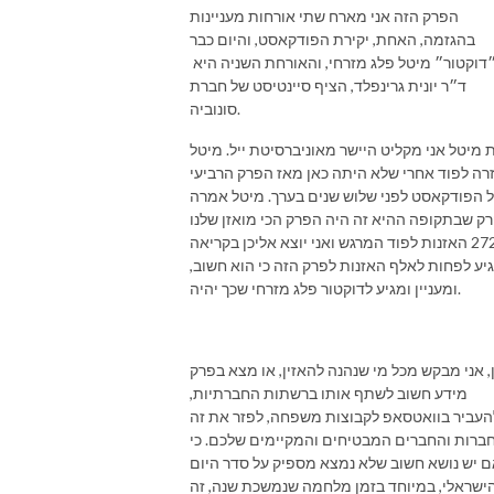
הפרק הזה אני מארח שתי אורחות מעניינות
🍑 דניאל ברון, פודקאסטר, דירקטור אנרג׳יקום - קהילת החדשנות באנרגיה, פריק 
בהגזמה, האחת, יקירת הפודקאסט, והיום כבר
של בריאות, כושר ופיתוח אישי 🍑

דוקטור״ מיטל פלג מזרחי, והאורחת השניה היא
ד״ר יונית גרינפלד, הציף סיינטיסט של חברת
תהנו 

סונוביה.
-----

תאהבו אותנו - פייסבוק - https://www.facebook.com/UptoUs.TLV

 מיטל אני מקליט היישר מאוניברסיטת ייל. מיטל
בואו לקבוצה - הכל על קיימות אורבנית - 
רה לפוד אחרי שלא היתה כאן מאז הפרק הרביעי
https://www.facebook.com/groups/522418525225810

 הפודקאסט לפני שלוש שנים בערך. מיטל אמרה
ק שבתקופה ההיא זה היה הפרק הכי מואזן שלנו
תעקבו אחרינו - אינסטוש - https://www.instagram.com/uptous.tlv/

- 272 האזנות לפוד המרגש ואני יוצא אליכן בקריאה
אלטרנטיבה - הפודקאסט של Up to Us - כאן - https://linktr.ee/Uptous.tlv
יע לפחות לאלף האזנות לפרק הזה כי הוא חשוב,
ומעניין ומגיע לדוקטור פלג מזרחי שכך יהיה.
, אני מבקש מכל מי שנהנה להאזין, או מצא בפרק
מידע חשוב לשתף אותו ברשתות החברתיות,
העביר בוואטסאפ לקבוצות משפחה, לפזר את זה
ברות והחברים המבטיחים והמקיימים שלכם. כי
 יש נושא חשוב שלא נמצא מספיק על סדר היום
ישראלי, במיוחד בזמן מלחמה שנמשכת שנה, זה