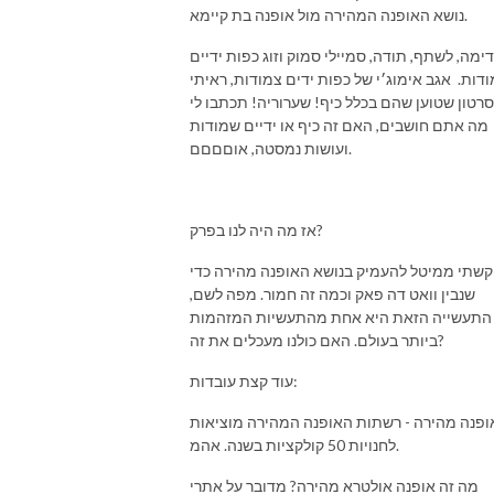
נושא האופנה המהירה מול אופנה בת קיימא.
ימה, לשתף, תודה, סמיילי סמוק וזוג כפות ידיים
דות. אגב אימוג׳י של כפות ידים צמודות, ראיתי
סרטון שטוען שהם בכלל כיף! שערוריה! תכתבו לי
מה אתם חושבים, האם זה כיף או ידיים שמודות
ועושות נמסטה, אוםםםם.
אז מה היה לנו בפרק?
קשתי ממיטל להעמיק בנושא האופנה מהירה כדי
שנבין וואט דה פאק וכמה זה חמור. מפה לשם,
התעשייה הזאת היא אחת מהתעשיות המזהמות
ביותר בעולם. האם כולנו מעכלים את זה?
עוד קצת עובדות:
ופנה מהירה - רשתות האופנה המהירה מוציאות
לחנויות 50 קולקציות בשנה. אהמ.
מה זה אופנה אולטרא מהירה? מדובר על אתרי