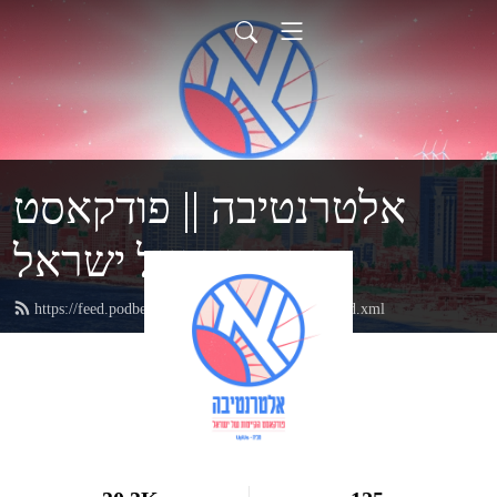
אלטרנטיבה || פודקאסט
הקיימות של ישראל
https://feed.podbean.com/AlternativaByuptous/feed.xml