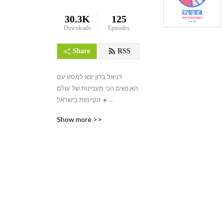
30.3K
125
Downloads
Episodes
Share
RSS
דניאל ברון יצא למסע עם 
הא.נשים הכי מעניינות של עולם 
הקיימות בישראל ☀️

המטרה - למצוא את הפתרונות 
Show more >>
האולטימטיבים וההזדמנויות שיש 
בעולם הקיימות כדי לחיות אורח 
חיים שיוצר אימפקט חיובי 
בעולם.

👊 קיימות היא תפיסה הוליסטית 
שניתנת ליישום בכל תחום. 
בפודקאסט אחשוף את 
האלטרנטיבות הקיימות לאורח 