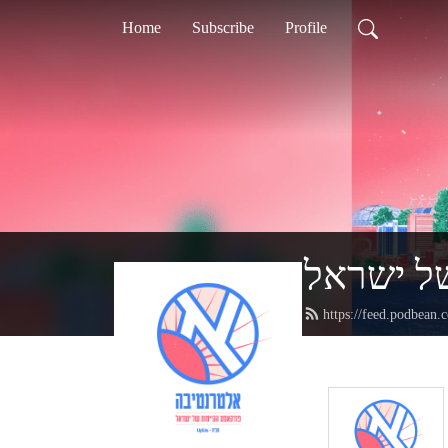
Home
Subscribe
Profile
של ישראל
https://feed.podbean