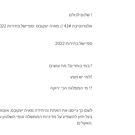
שלום לכולם !
אלטרנטיבה 42# // מאיה יעקובס -ספיישל בחירות 2022, המדד הירוק ומצעד האקלים
ספיישל בחירות 2022
במי בוחרים? מה עושים ?
למי יש מצע?
מי המפלגה הכי ירוקה !?
לשם כך גייסנו את האחת והיחידה מאיה יעקובס. אוטור
בעל חזון להשפיע על מדיניות הממשלה וגופי השלטון ע
האקלים.