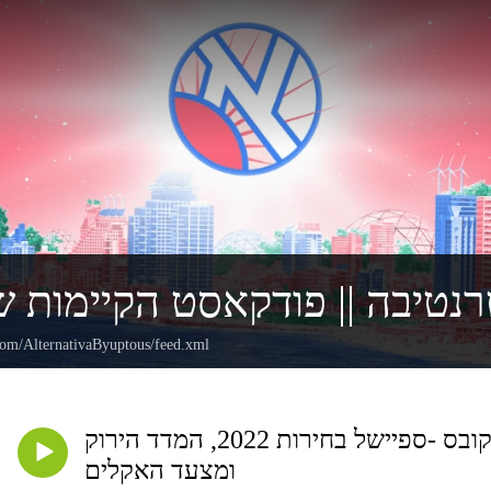
נטיבה || פודקאסט הקיימות 
.com/AlternativaByuptous/feed.xml
אלטרנטיבה 43# // מאיה יעקובס -ספיישל בחירות 2022, המדד הירוק
ומצעד האקלים