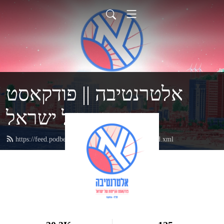
אלטרנטיבה || פודקאסט
הקיימות של ישראל
https://feed.podbean.com/AlternativaByuptous/feed.xml