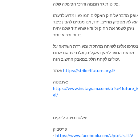
פליטות גזי חממה ודרכי הפעולה שלה.
🍑 דניאל ברון, פודקאסטר, דירקטור אנרג׳יקום - קהילת החדשנות באנרגיה, פריק 
של בריאות, כושר ופיתוח אישי 🍑

ופק מדבר על חוק האקלים המוצע, ומדוע לדעתו
וא לא מספיק מחייב. יחד, אנו מנסים להבין כיצד
תהנו 

ניתן לשפר את החוק ולוודא שהעתיד שלנו יהיה
-----

בטוח ובריא יותר.
תאהבו אותנו - פייסבוק - https://www.facebook.com/UptoUs.TLV

טרפו אלינו לשיחה מרתקת ומעוררת השראה על
בואו לקבוצה - הכל על קיימות אורבנית - 
מחאת הנוער למען האקלים, וגלו כיצד גם אתם
https://www.facebook.com/groups/522418525225810

יכולים לקחת חלק במאבק החשוב הזה.
תעקבו אחרינו - אינסטוש - https://www.instagram.com/uptous.tlv/

אלטרנטיבה - הפודקאסט של Up to Us - כאן - https://linktr.ee/Uptous.tlv
https://strike4future.org.il/
אתר:
אינסטה:
https://www.instagram.com/strike4future_i
el/
אלטרנטיבה לינקים:
פייסבוק
-
https://www.facebook.com/UptoUs.TLV