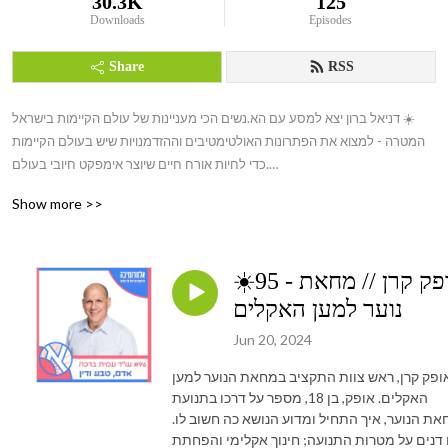
30.3K
125
Downloads
Episodes
Share
RSS
דניאל ברון יצא למסע עם הא.נשים הכי מעניינות של עולם הקיימות בישראל ☀️

המטרה - למצוא את הפתרונות האולטימטיבים וההזדמנויות שיש בעולם הקיימות 
כדי לחיות אורח חיים שיוצר אימפקט חיובי בעולם.

Show more >>
👊 קיימות היא תפיסה הוליסטית שניתנת ליישום בכל תחום. בפודקאסט אחשוף 
את האלטרנטיבות הקיימות לאורח חיים בר קיימא ע״ שיחה עם הא.נשים 
המובילים מעולמות הכלכלה, חברה, סביבה, טכנולוגיה, אמנות, עסקים, תזונה, 
☀️95 - אופק קרן // מחאת
פוליטיקה ועוד, לשיחה אותנטית על כל מה שחשוב.👊 

נוער למען האקלים
יחד נחקור אורח חיים חדש, בריא ומקיים. איך אפשר להפוך את המציאות שלנו 
Jun 20, 2024
לטובה יותר?

ופק קרן, ראש צוות התקציב במחאת הנוער למען
הכוח בידיים שלנו 

האקלים. אופק, בן 18, מספר על דרכו בתנועת
Its Up to Us 🌈 

ת הנוער, איך התחיל ומדוע הנושא כה חשוב לו.
 דנים על מטרות התנועה; חינוך אקלימי והפחתת