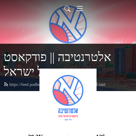
אלטרנטיבה || פודקאסט
הקיימות של ישראל
https://feed.podbean.com/AlternativaByuptous/feed.xml