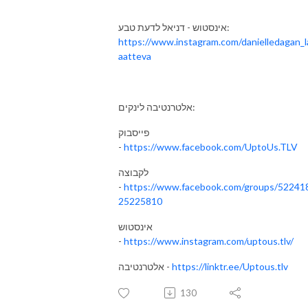
🍑 דניאל ברון, פודקאסטר, דירקטור אנרג׳יקום - קהילת החדשנות באנרגיה, פריק 
של בריאות, כושר ופיתוח אישי 🍑

אינסטוש - דניאל לדעת טבע:
https://www.instagram.com/danielledagan_l
aatteva
תהנו 

-----

תאהבו אותנו - פייסבוק - https://www.facebook.com/UptoUs.TLV

בואו לקבוצה - הכל על קיימות אורבנית - 
אלטרנטיבה לינקים:
https://www.facebook.com/groups/522418525225810

פייסבוק
תעקבו אחרינו - אינסטוש - https://www.instagram.com/uptous.tlv/

-
https://www.facebook.com/UptoUs.TLV
אלטרנטיבה - הפודקאסט של Up to Us - כאן - https://linktr.ee/Uptous.tlv
לקבוצה
-
https://www.facebook.com/groups/52241
25225810
אינסטוש
-
https://www.instagram.com/uptous.tlv/
https://linktr.ee/Uptous.tlv
אלטרנטיבה -
130