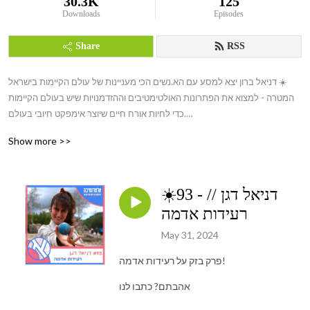
30.3K
125
Downloads
Episodes
Share
RSS
דניאל ברון יצא למסע עם הא.נשים הכי מעניינות של עולם הקיימות בישראל ☀️

המטרה - למצוא את הפתרונות האולטימטיבים וההזדמנויות שיש בעולם הקיימות 
כדי לחיות אורח חיים שיוצר אימפקט חיובי בעולם.

Show more >>
👊 קיימות היא תפיסה הוליסטית שניתנת ליישום בכל תחום. בפודקאסט אחשוף 
את האלטרנטיבות הקיימות לאורח חיים בר קיימא ע״ שיחה עם הא.נשים 
המובילים מעולמות הכלכלה, חברה, סביבה, טכנולוגיה, אמנות, עסקים, תזונה, 
☀️93 - דניאל דגן //
פוליטיקה ועוד, לשיחה אותנטית על כל מה שחשוב.👊 

רעידות אדמה
יחד נחקור אורח חיים חדש, בריא ומקיים. איך אפשר להפוך את המציאות שלנו 
May 31, 2024
לטובה יותר?

פרק בזק על רעידות אדמה!
הכוח בידיים שלנו 

אהבתם? כתבו לנו
Its Up to Us 🌈 
