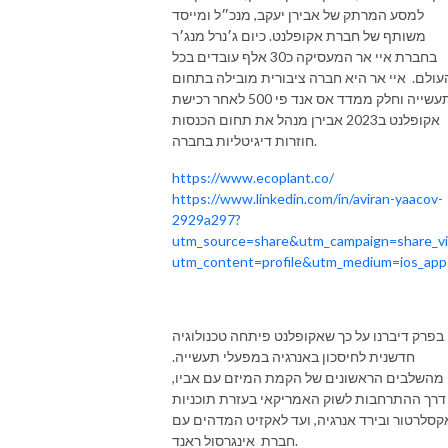
למסע המרתק של אבירן יעקב, מנכ״ל ומייסד
🍑 דניאל ברון, פודקאסטר, דירקטור אנרג׳יקום - קהילת החדשנות באנרגיה, פריק 
משותף של חברת אקופלנט. כיום ג׳נרל מנג׳ר
של בריאות, כושר ופיתוח אישי 🍑

בחברת איי אר המעסיקה כ30 אלף עובדים בכל
עולם. איי אר היא חברה ציבורית מובילה בתחום
תהנו 

התעשייה וחלק ממדד אס אנד פי 500 לאחר רכישת
-----

אקופלנט ב2023 אבירן מנהל את תחום הכנסות
תאהבו אותנו - פייסבוק - https://www.facebook.com/UptoUs.TLV

חוזרות דיגיטליות בחברה.
בואו לקבוצה - הכל על קיימות אורבנית - 
https://www.facebook.com/groups/522418525225810

https://www.ecoplant.co/
https://www.linkedin.com/in/aviran-yaacov-
תעקבו אחרינו - אינסטוש - https://www.instagram.com/uptous.tlv/

2929a297?
אלטרנטיבה - הפודקאסט של Up to Us - כאן - https://linktr.ee/Uptous.tlv
utm_source=share&utm_campaign=share_v
utm_content=profile&utm_medium=ios_ap
בפרק דיברנו על כך שאקופלנט פיתחה טכנולוגיה
חדשנית לחיסכון באנרגיה במפעלי תעשייה.
מהשלבים הראשונים של הקמת המיזם עם אביו,
דרך ההתרחבות לשוק האמריקאי בעזרת תוכניות
קסלרטור ובירד אנרגיה, ועד לאקזיט המדהים עם
חברת אינגרסול ראנד.