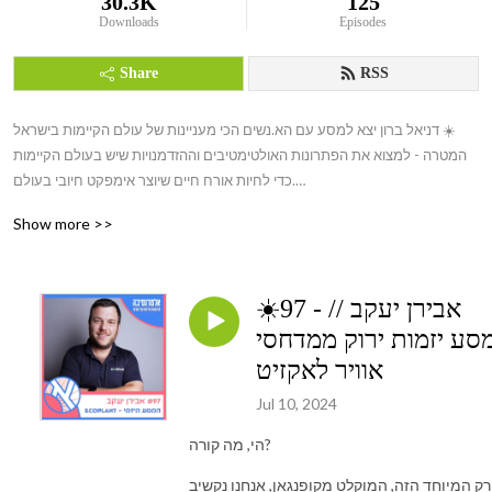
30.3K
125
Downloads
Episodes
Share
RSS
דניאל ברון יצא למסע עם הא.נשים הכי מעניינות של עולם הקיימות בישראל ☀️

המטרה - למצוא את הפתרונות האולטימטיבים וההזדמנויות שיש בעולם הקיימות 
כדי לחיות אורח חיים שיוצר אימפקט חיובי בעולם.

Show more >>
👊 קיימות היא תפיסה הוליסטית שניתנת ליישום בכל תחום. בפודקאסט אחשוף 
את האלטרנטיבות הקיימות לאורח חיים בר קיימא ע״ שיחה עם הא.נשים 
המובילים מעולמות הכלכלה, חברה, סביבה, טכנולוגיה, אמנות, עסקים, תזונה, 
☀️97 - אבירן יעקב //
פוליטיקה ועוד, לשיחה אותנטית על כל מה שחשוב.👊 

סע יזמות ירוק ממדחסי
יחד נחקור אורח חיים חדש, בריא ומקיים. איך אפשר להפוך את המציאות שלנו 
אוויר לאקזיט
לטובה יותר?

Jul 10, 2024
הכוח בידיים שלנו 

הי, מה קורה?
Its Up to Us 🌈 

ק המיוחד הזה, המוקלט מקופנגאן, אנחנו נקשיב