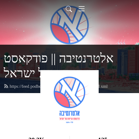
אלטרנטיבה || פודקאסט
הקיימות של ישראל
https://feed.podbean.com/AlternativaByuptous/feed.xml