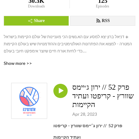
30.3K
125
Downloads
Episodes
Share
RSS
דניאל ברון יצא למסע עם הא.נשים הכי מעניינות של עולם הקיימות בישראל ☀️

המטרה - למצוא את הפתרונות האולטימטיבים וההזדמנויות שיש בעולם הקיימות 
כדי לחיות אורח חיים שיוצר אימפקט חיובי בעולם.

Show more >>
👊 קיימות היא תפיסה הוליסטית שניתנת ליישום בכל תחום. בפודקאסט אחשוף 
את האלטרנטיבות הקיימות לאורח חיים בר קיימא ע״ שיחה עם הא.נשים 
המובילים מעולמות הכלכלה, חברה, סביבה, טכנולוגיה, אמנות, עסקים, תזונה, 
פרק 52 // ירון ג׳יימס
פוליטיקה ועוד, לשיחה אותנטית על כל מה שחשוב.👊 

שוורץ - קריפטו ועתיד
יחד נחקור אורח חיים חדש, בריא ומקיים. איך אפשר להפוך את המציאות שלנו 
הקיימות
לטובה יותר?

Apr 28, 2023
הכוח בידיים שלנו 

פרק 52 // ירון ג׳יימס שוורץ - קריפטו
Its Up to Us 🌈 

ועתיד הקיימות