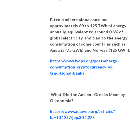
🍑 דניאל ברון, פודקאסטר, דירקטור אנרג׳יקום - קהילת החדשנות באנרגיה, פריק 
של בריאות, כושר ופיתוח אישי 🍑

Bitcoin miners alone consume
תהנו 

approximately 60 to 125 TWh of energy
-----

annually, equivalent to around 0.6% of
global electricity, and tied to the energy
תאהבו אותנו - פייסבוק - https://www.facebook.com/UptoUs.TLV

consumption of some countries such as
בואו לקבוצה - הכל על קיימות אורבנית - 
Austria (75 GWh) and Norway (125 GWh)
https://www.facebook.com/groups/522418525225810

תעקבו אחרינו - אינסטוש - https://www.instagram.com/uptous.tlv/

https://www.iyops.org/post/energy-
אלטרנטיבה - הפודקאסט של Up to Us - כאן - https://linktr.ee/Uptous.tlv
consumption-cryptocurrency-vs-
traditional-banks
What Did the Ancient Greeks Mean by
Oikonomia?
https://www.aeaweb.org/articles?
id=10.1257/jep.30.1.225