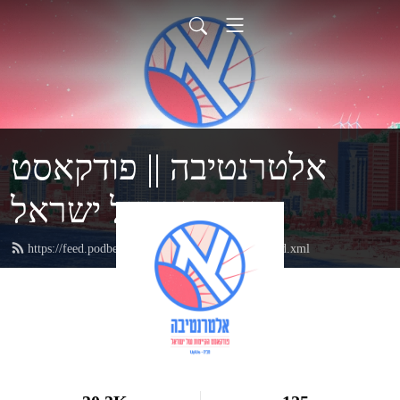
אלטרנטיבה || פודקאסט
הקיימות של ישראל
https://feed.podbean.com/AlternativaByuptous/feed.xml